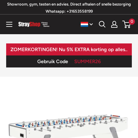
Ga
Showroom, gym, testen en advies. Direct afhalen of snelle bezorging
Whatsapp: +31653558199
naar
inhoud
0
StrayShop
B.V.
ZOMERKORTINGEN! Nu 5% EXTRA korting op alles..
Gebruik Code
SUMMER26