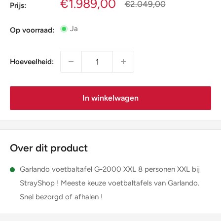
Verkoopprijs
€1.989,00
Normale
€2.049,00
Prijs:
prijs
Ja
Op voorraad:
Hoeveelheid:
In winkelwagen
Over dit product
Garlando voetbaltafel G-2000 XXL 8 personen XXL bij
StrayShop ! Meeste keuze voetbaltafels van Garlando.
Snel bezorgd of afhalen !