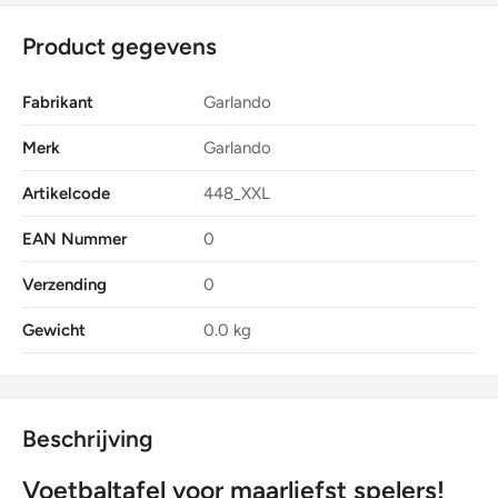
Product gegevens
Fabrikant
Garlando
Merk
Garlando
Artikelcode
448_XXL
EAN Nummer
0
Verzending
0
Gewicht
0.0 kg
Beschrijving
Voetbaltafel voor maarliefst spelers!