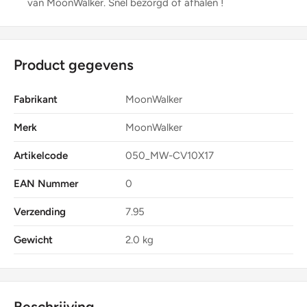
van MoonWalker. Snel bezorgd of afhalen !
Product gegevens
Fabrikant
MoonWalker
Merk
MoonWalker
Artikelcode
050_MW-CV10X17
EAN Nummer
0
Verzending
7.95
Gewicht
2.0 kg
Beschrijving