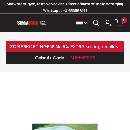
Ga
Showroom, gym, testen en advies. Direct afhalen of snelle bezorging
Whatsapp: +31653558199
naar
inhoud
0
StrayShop
B.V.
ZOMERKORTINGEN! Nu 5% EXTRA korting op alles..
Gebruik Code
SUMMER26