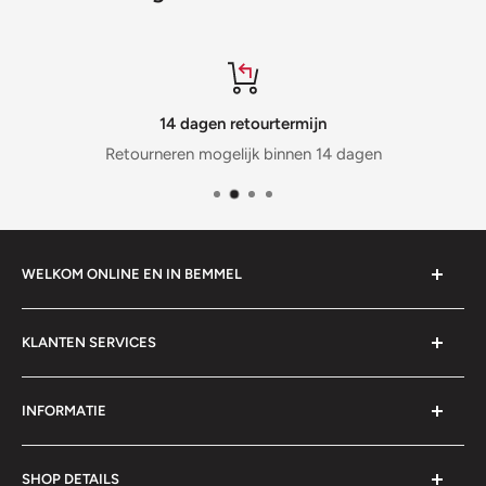
14 dagen retourtermijn
Retourneren mogelijk binnen 14 dagen
WELKOM ONLINE EN IN BEMMEL
StrayShop biedt haar assortiment aan sinds 2004. Kijk
KLANTEN SERVICES
online, of kom langs bij ons om de fitnesstoestellen en
speeltafels te bekijken en uit te testen.
Veelgestelde vragen FAQ
INFORMATIE
Prijzen,verzending, betaalwijzen
Retourneren
Algemene voorwaarden
SHOP DETAILS
Garantie& Service
Privacy Policy