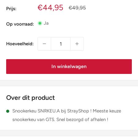
Verkoopprijs
€44,95
Normale
€49,95
Prijs:
prijs
Ja
Op voorraad:
Hoeveelheid:
In winkelwagen
Over dit product
Snookerkeu SNRKEU.A bij StrayShop ! Meeste keuze
snookerkeu van GTS. Snel bezorgd of afhalen !