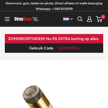
Ga
Showroom, gym, testen en advies. Direct afhalen of snelle bezorging
Whatsapp: +31653558199
naar
inhoud
0
StrayShop
B.V.
ZOMERKORTINGEN! Nu 5% EXTRA korting op alles..
Gebruik Code
SUMMER26