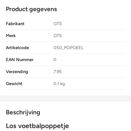
Product gegevens
Fabrikant
GTS
Merk
GTS
Artikelcode
050_POPGEEL
EAN Nummer
0
Verzending
7.95
Gewicht
0.1 kg
Beschrijving
Los voetbalpoppetje