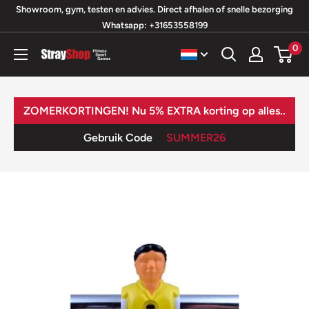
Ga
Showroom, gym, testen en advies. Direct afhalen of snelle bezorging
Whatsapp: +31653558199
naar
inhoud
0
StrayShop
B.V.
ZOMERKORTINGEN! Nu 5% EXTRA korting op alles..
Gebruik Code
SUMMER26