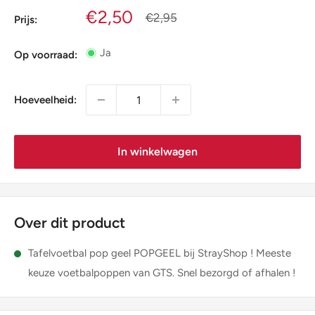
Verkoopprijs
€2,50
Normale
€2,95
Prijs:
prijs
Ja
Op voorraad:
Hoeveelheid:
In winkelwagen
Over dit product
Tafelvoetbal pop geel POPGEEL bij StrayShop ! Meeste
keuze voetbalpoppen van GTS. Snel bezorgd of afhalen !