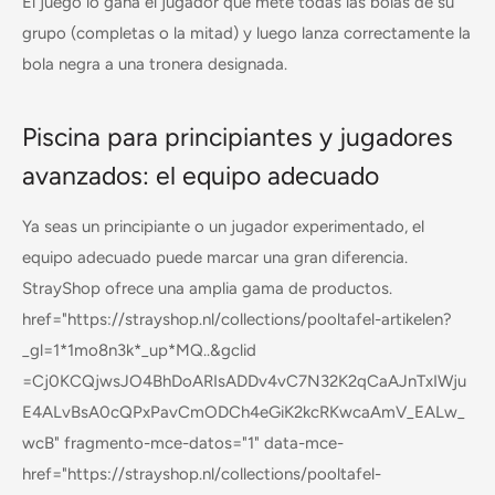
El juego lo gana el jugador que mete todas las bolas de su
grupo (completas o la mitad) y luego lanza correctamente la
bola negra a una tronera designada.
Piscina para principiantes y jugadores
avanzados: el equipo adecuado
Ya seas un principiante o un jugador experimentado, el
equipo adecuado puede marcar una gran diferencia.
StrayShop ofrece una amplia gama de productos.
href="https://strayshop.nl/collections/pooltafel-artikelen?
_gl=1*1mo8n3k*_up*MQ..&gclid
=Cj0KCQjwsJO4BhDoARIsADDv4vC7N32K2qCaAJnTxIWju
E4ALvBsA0cQPxPavCmODCh4eGiK2kcRKwcaAmV_EALw_
wcB" fragmento-mce-datos="1" data-mce-
href="https://strayshop.nl/collections/pooltafel-