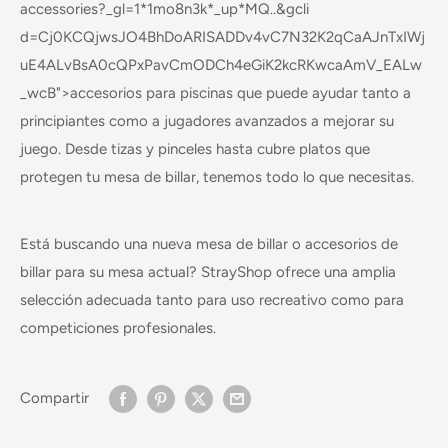
accessories?_gl=1*1mo8n3k*_up*MQ..&gcli
d=Cj0KCQjwsJO4BhDoARISADDv4vC7N32K2qCaAJnTxIWj
uE4ALvBsA0cQPxPavCmODCh4eGiK2kcRKwcaAmV_EALw
_wcB">
accesorios para piscinas
que puede ayudar tanto a
principiantes como a jugadores avanzados a mejorar su
juego. Desde tizas y pinceles hasta cubre platos que
protegen tu mesa de billar, tenemos todo lo que necesitas.
Está buscando una nueva mesa de billar o accesorios de
billar para su mesa actual? StrayShop ofrece una amplia
selección adecuada tanto para uso recreativo como para
competiciones profesionales.
Compartir