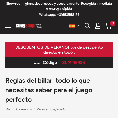
Ir
Showroom, gimnasio, pruebas y asesoramiento. Recogida inmediata
o entrega rápida
directamente
Whatsapp: +31653558199
al
0
contenido
StrayShop
B.V.
DESCUENTOS DE VERANO! 5% de descuento
directo en todo..
Usar Código
SUMMER26
Reglas del billar: todo lo que
necesitas saber para el juego
perfecto
Maxim Caanen
10/noviembre/2024