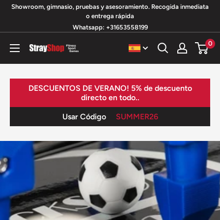
Ir
Showroom, gimnasio, pruebas y asesoramiento. Recogida inmediata
o entrega rápida
directamente
Whatsapp: +31653558199
al
0
contenido
StrayShop
B.V.
DESCUENTOS DE VERANO! 5% de descuento
directo en todo..
Usar Código
SUMMER26