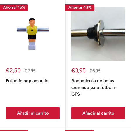
en accesorios de futbolín para la mejor experiencia de juego!
Ahorrar 15%
Ahorrar 43%
También
futbolines plegables
y
mini futbolín
están
disponibles.
POR QUÉ STRAYSHOP PARA TUS ACCESORIOS DE
FUTBOLÍN?
Ya sea que juegues al futbolín por diversión en casa o
mientras trabajas en la oficina o seas un jugador
Precio
Precio
€2,50
€3,95
Precio
Precio
€2,95
€6,95
experimentado; En nuestra gama encontrarás todo lo que
de
habitual
de
habitual
necesitas para un juego óptimo. En StrayShop puedes
venta
venta
Futbolín pop amarillo
Rodamiento de bolas
cromado para futbolín
contar con:
GTS
Amplia gama de
primeras marcas
Productos de alta calidad
a
precios más bajos
Añadir al carrito
Añadir al carrito
Entrega rápida
en toda Europa
Asesoramiento experto y
Atención al cliente 24 horas, 7 días