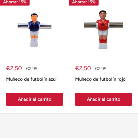
Ahorrar 15%
Ahorrar 15%
a la semana
Show popular habitación
en Bemmel
COMPRA ACCESORIOS PARA FUTBOLÍN EN STRAYSHOP
Por qué esperar para disfrutar de la mejor experiencia de
futbolín? Pida fácilmente todo lo que necesita hoy y
experimente la diferencia con accesorios de futbolín de alta
Precio
Precio
€2,50
€2,50
Precio
Precio
€2,95
€2,95
calidad. Gracias a nuestra rápida entrega, también podrá
de
habitual
de
habitual
disfrutar rápidamente de los productos solicitados.
venta
venta
Muñeco de futbolín azul
Muñeco de futbolín rojo
Preferirías ver nuestros productos en la vida real? Visite
nuestra sala de exposición en Bemmel, donde podrá ver
Añadir al carrito
Añadir al carrito
toda nuestra colección y recibir asesoramiento de nuestros
expertos. Nuestro equipo está listo para ayudarte a
encontrar los accesorios perfectos que se adapten a tu
estilo de juego y a tu mesa.