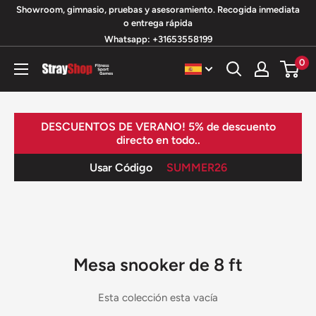
Ir
Showroom, gimnasio, pruebas y asesoramiento. Recogida inmediata
o entrega rápida
directamente
Whatsapp: +31653558199
al
0
contenido
StrayShop
B.V.
DESCUENTOS DE VERANO! 5% de descuento
directo en todo..
Usar Código
SUMMER26
Mesa snooker de 8 ft
Esta colección esta vacía