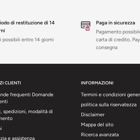
iodo di restituzione di 14
Paga in sicurezza
rni
Pagamento possibil
 possibili entro 14 giorni
carta di credito, Pay
consegna
ZI CLIENTI
INFORMAZIONI
nde frequenti Domande
Termini e condizioni gener
enti
politica sulla riservatezza
, spedizioni, modalità di
Disclaimer
mento
Mappa del sito
i
Ricerca avanzata
zia e assistenza