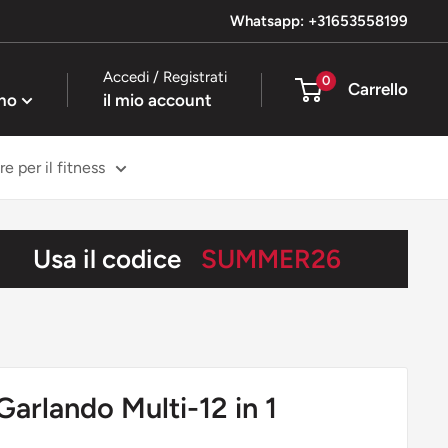
Whatsapp: +31653558199
Accedi / Registrati
0
Carrello
ano
il mio account
e per il fitness
Usa il codice
SUMMER26
 Garlando Multi-12 in 1