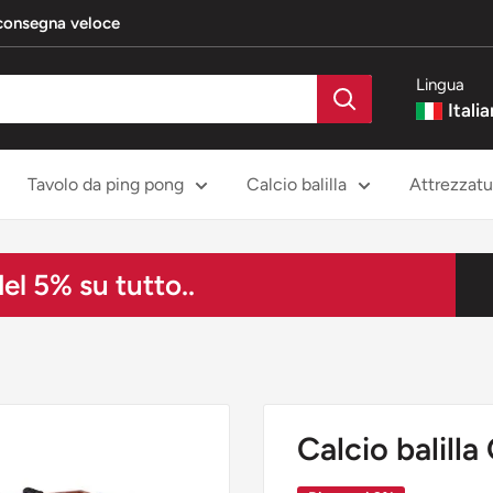
 consegna veloce
Lingua
Itali
Tavolo da ping pong
Calcio balilla
Attrezzatur
l 5% su tutto..
Calcio balilla