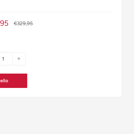
o
,95
Prezzo
€329,95
ato
ello