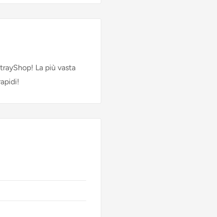
StrayShop! La più vasta
rapidi!