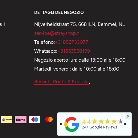
DETTAGLI DEL NEGOZIO
ali
Nijverheidstraat 75, 6681LN, Bemmel, NL
service@strayshop.nl
Telefono:
+31852733077
Whatsapp:
+31653558199
Negozio aperto lun: dalle 13:00 alle 18:00
Martedì-venerdì: dalle 10:00 alle 18:00
Besuch, Route & Kontakt
,
×
★★★★★
4.4
«
»
247
Google Reviews