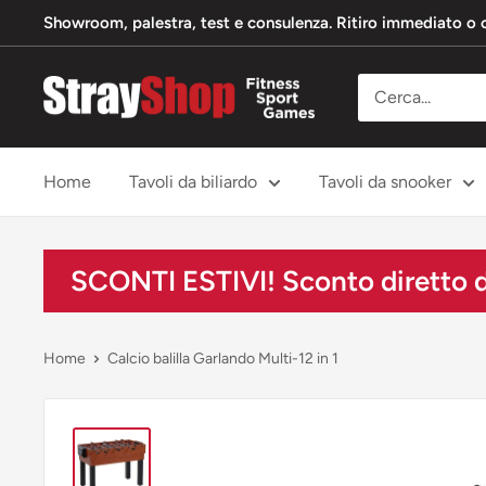
Vai
Showroom, palestra, test e consulenza. Ritiro immediato o
al
contenuto
StrayShop
B.V.
Home
Tavoli da biliardo
Tavoli da snooker
SCONTI ESTIVI! Sconto diretto de
Home
Calcio balilla Garlando Multi-12 in 1