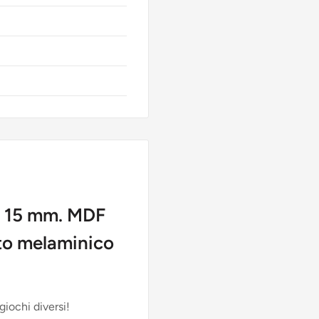
re 15 mm. MDF
nto melaminico
iochi diversi!