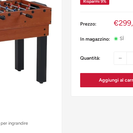
Risparmi 9%
Prezz
€299
Prezzo:
scont
SÌ
In magazzino:
Quantità:
Aggiungi al carr
 per ingrandire