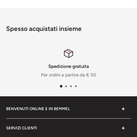
Spesso acquistati insieme
a
Periodo di restituzione di 1
€ 50
Resi possibili entro 14 g
BENVENUTI ONLINE E IN BEMMEL
StrayShop offre la sua gamma dal 2004. Guarda
SERVIZI CLIENTI
online o vieni a trovarci per vedere e testare le