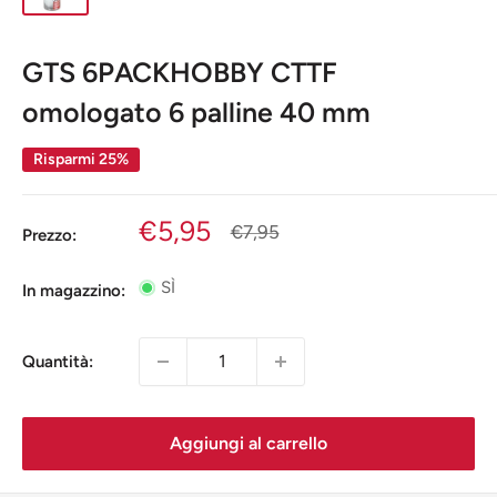
GTS 6PACKHOBBY CTTF
omologato 6 palline 40 mm
Risparmi 25%
Prezzo
€5,95
Prezzo
€7,95
Prezzo:
scontato
SÌ
In magazzino:
Quantità:
Aggiungi al carrello