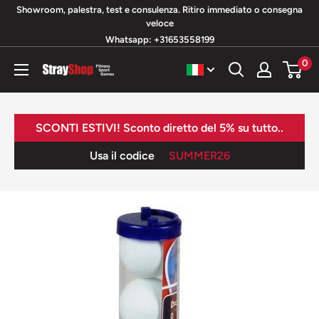
Vai
Showroom, palestra, test e consulenza. Ritiro immediato o consegna
veloce
al
Whatsapp: +31653558199
contenuto
0
StrayShop
B.V.
SCONTI ESTIVI! Sconto diretto del 5% su tutto..
Usa il codice
SUMMER26