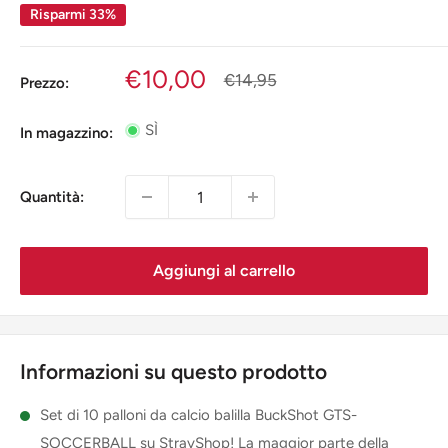
Risparmi 33%
Prezzo
€10,00
Prezzo
€14,95
Prezzo:
scontato
SÌ
In magazzino:
Quantità:
Aggiungi al carrello
Informazioni su questo prodotto
Set di 10 palloni da calcio balilla BuckShot GTS-
SOCCERBALL su StrayShop! La maggior parte della