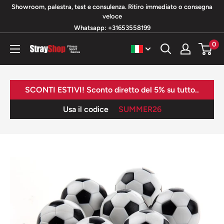
Vai
Showroom, palestra, test e consulenza. Ritiro immediato o consegna
veloce
al
Whatsapp: +31653558199
contenuto
0
StrayShop
B.V.
SCONTI ESTIVI! Sconto diretto del 5% su tutto..
Usa il codice
SUMMER26