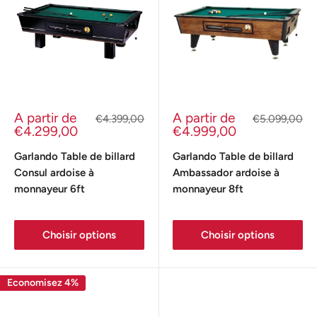
Prix
Prix
A partir de
A partir de
Prix
Prix
€4.399,00
€5.099,00
réduit
normal
réduit
normal
€4.299,00
€4.999,00
Garlando Table de billard
Garlando Table de billard
Consul ardoise à
Ambassador ardoise à
monnayeur 6ft
monnayeur 8ft
Choisir options
Choisir options
Economisez 4%