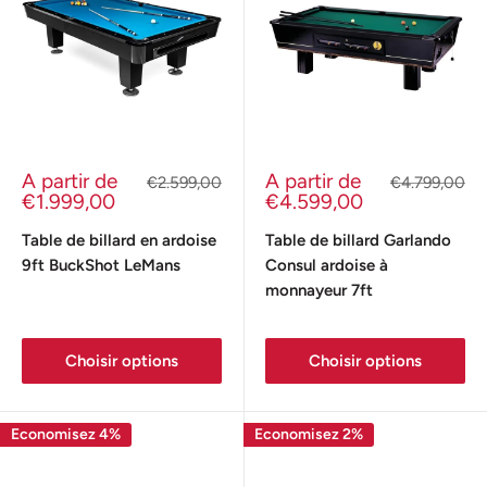
Prix
Prix
A partir de
A partir de
Prix
Prix
€2.599,00
€4.799,00
réduit
normal
réduit
normal
€1.999,00
€4.599,00
Table de billard en ardoise
Table de billard Garlando
9ft BuckShot LeMans
Consul ardoise à
monnayeur 7ft
Choisir options
Choisir options
Economisez 4%
Economisez 2%