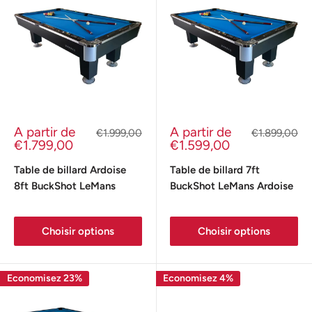
Prix
Prix
A partir de
A partir de
Prix
Prix
€1.999,00
€1.899,00
réduit
normal
réduit
normal
€1.799,00
€1.599,00
Table de billard Ardoise
Table de billard 7ft
8ft BuckShot LeMans
BuckShot LeMans Ardoise
Choisir options
Choisir options
Economisez 23%
Economisez 4%