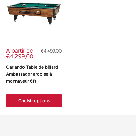
Prix
A partir de
Prix
€4.499,00
réduit
normal
€4.299,00
Garlando Table de billard
Ambassador ardoise à
monnayeur 6ft
Choisir options