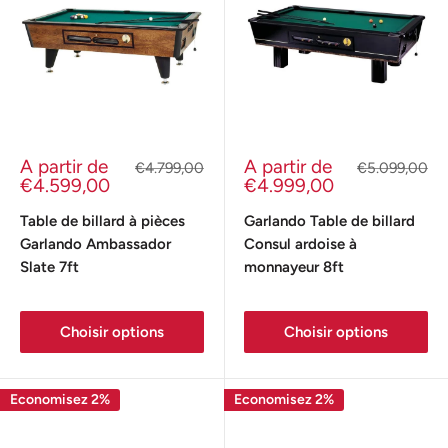
Prix
Prix
A partir de
A partir de
Prix
Prix
€4.799,00
€5.099,00
réduit
normal
réduit
normal
€4.599,00
€4.999,00
Table de billard à pièces
Garlando Table de billard
Garlando Ambassador
Consul ardoise à
Slate 7ft
monnayeur 8ft
Choisir options
Choisir options
Economisez 2%
Economisez 2%