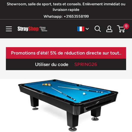
Passer
Showroom, salle de sport, tests et conseils. Enlèvement immédiat ou
livraison rapide
au
Whatsapp: +31653558199
contenu
0
StrayShop
B.V.
Promotions d'été! 5% de réduction directe sur tout..
Utiliser du code
SPRING26