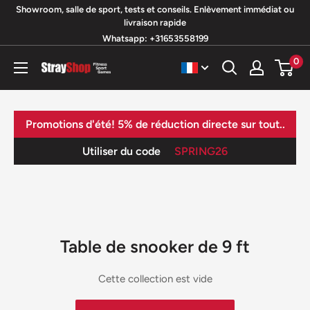
Passer
Showroom, salle de sport, tests et conseils. Enlèvement immédiat ou
livraison rapide
au
Whatsapp: +31653558199
contenu
0
StrayShop
B.V.
Promotions d'été! 5% de réduction directe sur tout..
Utiliser du code
SPRING26
Table de snooker de 9 ft
Cette collection est vide