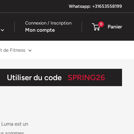
Whatsapp: +31653558199
Connexion / Inscription
0
Panier
Mon compte
 de Fitness
Utiliser du code
SPRING26
, Luma est un
Nous sommes