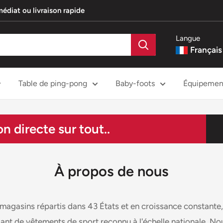
édiat ou livraison rapide
Langue
Français
Table de ping-pong
Baby-foots
Équipement
n directe sur tout..
À propos de nous
magasins répartis dans 43 États et en croissance constante
llant de vêtements de sport reconnu à l'échelle nationale. 