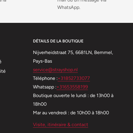
WhatsApp.
DÉTAILS DE LA BOUTIQUE
Nijverheidstraat 75, 6681LN, Bemmel,
Pays-Bas
é
service@strayshop.nl
ité
Téléphone :
+31852733077
Whatsapp :
+31653558199
Boutique ouverte le lundi : de 13h00 à
18h00
Mar au vendredi : de 10h00 à 18h00
Visite, itinéraire & contact