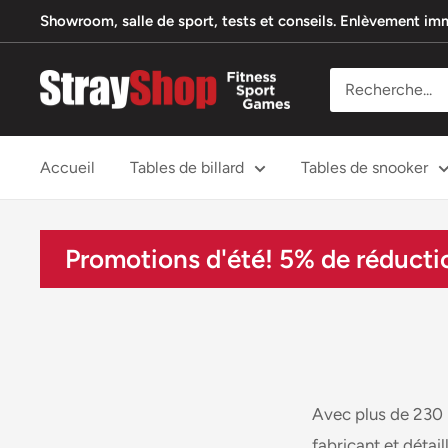
Passer
Showroom, salle de sport, tests et conseils. Enlèvement imm
au
contenu
StrayShop
B.V.
Accueil
Tables de billard
Tables de snooker
Promotions d'été! 5% de réductio
Avec plus de 230 
fabricant et détai