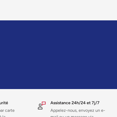
urité
Assistance 24h/24 et 7j/7
ar carte
Appelez-nous, envoyez un e-
à la
mail ou un message via