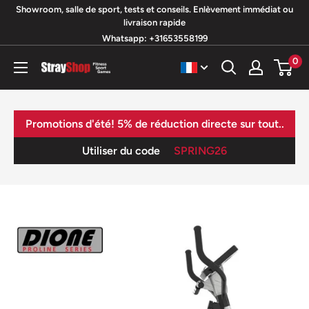
Passer
Showroom, salle de sport, tests et conseils. Enlèvement immédiat ou
livraison rapide
au
Whatsapp: +31653558199
contenu
0
StrayShop
B.V.
Promotions d'été! 5% de réduction directe sur tout..
Utiliser du code
SPRING26