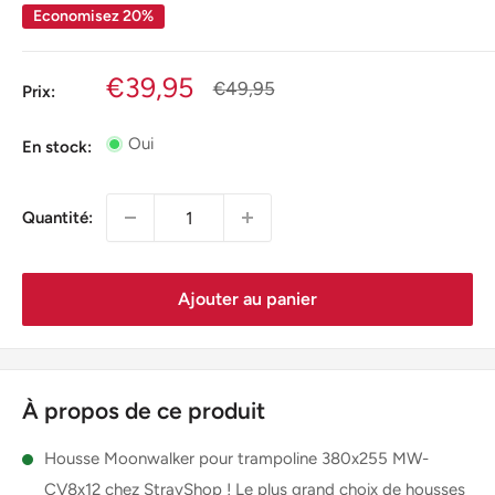
Economisez 20%
Prix
€39,95
Prix
€49,95
Prix:
normal
réduit
Oui
En stock:
Quantité:
Ajouter au panier
À propos de ce produit
Housse Moonwalker pour trampoline 380x255 MW-
CV8x12 chez StrayShop ! Le plus grand choix de housses