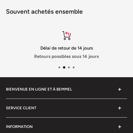
Souvent achetés ensemble
Délai de retour de 14 jours
Retours possibles sous 14 jours
BIENVENUE EN LIGNE ET À BEMMEL
StrayShop propose sa gamme depuis 2004.
SERVICE CLIENT
Regardez en ligne ou visitez-nous pour voir et tester
les équipements de fitness et les tables de jeux.
Foire aux questions FAQ
INFORMATION
Prix, expédition, modes de paiement