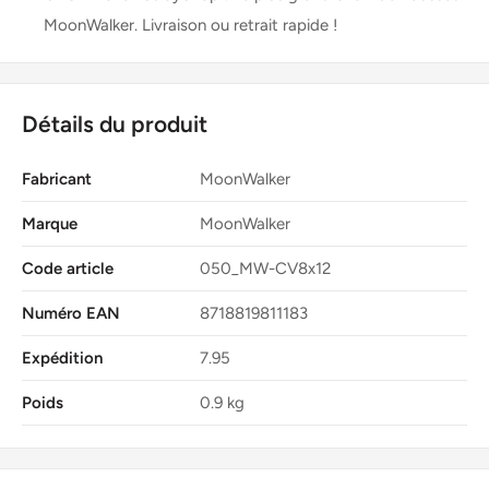
MoonWalker. Livraison ou retrait rapide !
Détails du produit
Fabricant
MoonWalker
Marque
MoonWalker
Code article
050_MW-CV8x12
Numéro EAN
8718819811183
Expédition
7.95
Poids
0.9 kg