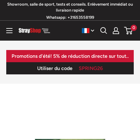
Passer
Showroom, salle de sport, tests et conseils. Enlèvement immédiat ou
livraison rapide
au
Whatsapp: +31653558199
contenu
0
StrayShop
B.V.
Promotions d'été! 5% de réduction directe sur tout..
Utiliser du code
SPRING26